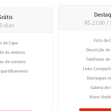
Desta
Grátis
R$ 23.90 / 
0 dias
Foto de 
o de Capa
Descrição do
ão do anúncio
Telefones de
es de contato
Links Compart
mpartilhamento
Destaques no
Galeria de
Maior Visib