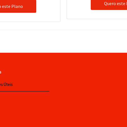
Quero este
 este Plano
s
s Úteis