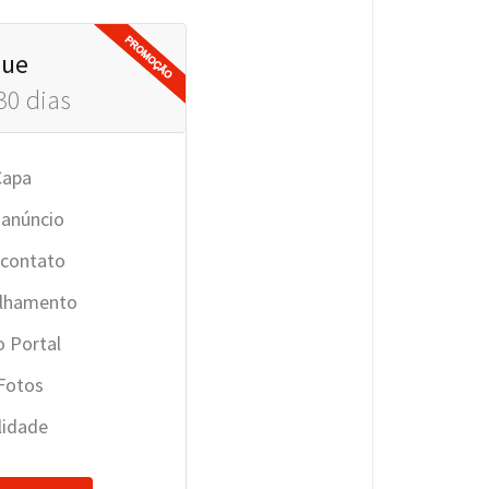
que
30 dias
Capa
 anúncio
 contato
ilhamento
 Portal
 Fotos
ilidade